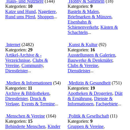
Haus- und Nutztiere
(
144
)
Hobby & Sammeln
(
18
)
Kategorien:
10
Kategorien:
9
Katze und Hund
,
Nagetiere
,
Basteln & Malen
,
Rund ums Pferd
,
Shoppen
...
Briefmarken & Münzen
,
Eisenbahn &
Schienenverkehr
,
Kästen &
Schachteln
...
Internet
(
2482
)
Kunst & Kultur
(
92
)
Kategorien:
29
Kategorien:
16
Artikel-Archive & -
Ausstellungen & Galerien
,
Verzeichnisse
,
Clubs &
Bauwerke & Denkmäler
,
Vereine
,
Community
,
Clubs & Vereine
,
Dienstleister
...
Dienstleister
...
Medien & Informationen
(
54
)
Medizin & Gesundheit
(
751
)
Kategorien:
11
Kategorien:
19
Archive & Bibliotheken
,
Apotheken & Drogerien
,
Diät
Dienstleister
,
Druck &
& Ernährung
,
Dienste &
Verlage
,
Events & Termine
...
Informationen
,
Fachgebiete
...
Menschen & Vereine
(
164
)
Politik & Gesellschaft
(
11
)
Kategorien:
15
Kategorien:
9
Behinderte Menschen
,
Kinder
Gruppen & Vereine
,