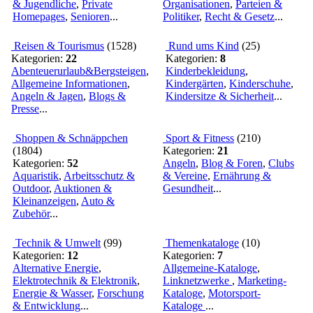
& Jugendliche
,
Private
Organisationen
,
Parteien &
Homepages
,
Senioren
...
Politiker
,
Recht & Gesetz
...
Reisen & Tourismus
(
1528
)
Rund ums Kind
(
25
)
Kategorien:
22
Kategorien:
8
Abenteuerurlaub&Bergsteigen
,
Kinderbekleidung
,
Allgemeine Informationen
,
Kindergärten
,
Kinderschuhe
,
Angeln & Jagen
,
Blogs &
Kindersitze & Sicherheit
...
Presse
...
Shoppen & Schnäppchen
Sport & Fitness
(
210
)
(
1804
)
Kategorien:
21
Kategorien:
52
Angeln
,
Blog & Foren
,
Clubs
Aquaristik
,
Arbeitsschutz &
& Vereine
,
Ernährung &
Outdoor
,
Auktionen &
Gesundheit
...
Kleinanzeigen
,
Auto &
Zubehör
...
Technik & Umwelt
(
99
)
Themenkataloge
(
10
)
Kategorien:
12
Kategorien:
7
Alternative Energie
,
Allgemeine-Kataloge
,
Elektrotechnik & Elektronik
,
Linknetzwerke
,
Marketing-
Energie & Wasser
,
Forschung
Kataloge
,
Motorsport-
& Entwicklung
...
Kataloge
...