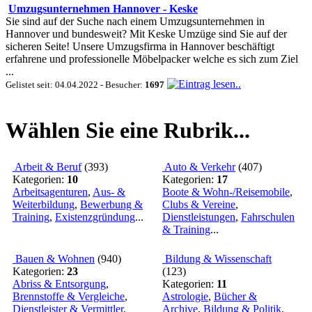
Umzugsunternehmen Hannover - Keske
Sie sind auf der Suche nach einem Umzugsunternehmen in
Hannover und bundesweit? Mit Keske Umzüge sind Sie auf der
sicheren Seite! Unsere Umzugsfirma in Hannover beschäftigt
erfahrene und professionelle Möbelpacker welche es sich zum Ziel
...
Gelistet seit: 04.04.2022 - Besucher:
1697
Wählen Sie eine Rubrik...
Arbeit & Beruf
(
393
)
Auto & Verkehr
(
407
)
Kategorien:
10
Kategorien:
17
Arbeitsagenturen
,
Aus- &
Boote & Wohn-/Reisemobile
,
Weiterbildung
,
Bewerbung &
Clubs & Vereine
,
Training
,
Existenzgründung
...
Dienstleistungen
,
Fahrschulen
& Training
...
Bauen & Wohnen
(
940
)
Bildung & Wissenschaft
Kategorien:
23
(
123
)
Abriss & Entsorgung
,
Kategorien:
11
Brennstoffe & Vergleiche
,
Astrologie
,
Bücher &
Dienstleister & Vermittler
,
Archive
,
Bildung & Politik
,