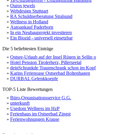
»
1a-Umzugsprofis - Umzugsfirma Hamburg
»
Ouros jewels
»
Webdesign Stuttgart
»
RA Schuldnerberatung Stralsund
»
Wellness in Holland
»
Autoankauf Paderborn
»
In ein Neubauprojekt investieren
»
Ein Biozid - universell einsetzbar
Die 5 beliebtesten Einträge
»
Ostsee-Urlaub auf der Insel Rügen in Sellin o
»
Hotel Pension Tirolerherz, Pillerseetal
»
deinSchrankde Traumschrank schon im Kopf
»
Karins Ferienoase Ostseebad Boltenhagen
»
DURBAL Gelenkkoepfe
TOP-5 Liste Bewertungen
»
Büro-Organisationsservice G.G.
»
unterkunft
»
Usedom Wellness im HzP
»
Ferienhaus im Ostseebad Zingst
»
Ferienwohnungen Krause