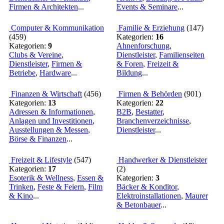
Firmen & Architekten
...
Events & Seminare
...
Computer & Kommunikation
Familie & Erziehung
(
147
)
(
459
)
Kategorien:
16
Kategorien:
9
Ahnenforschung
,
Clubs & Vereine
,
Dienstleister
,
Familienseiten
Dienstleister
,
Firmen &
& Foren
,
Freizeit &
Betriebe
,
Hardware
...
Bildung
...
Finanzen & Wirtschaft
(
456
)
Firmen & Behörden
(
901
)
Kategorien:
13
Kategorien:
22
Adressen & Informationen
,
B2B
,
Bestatter
,
Anlagen und Investitionen
,
Branchenverzeichnisse
,
Ausstellungen & Messen
,
Dienstleister
...
Börse & Finanzen
...
Freizeit & Lifestyle
(
547
)
Handwerker & Dienstleister
Kategorien:
17
(
2
)
Esoterik & Wellness
,
Essen &
Kategorien:
3
Trinken
,
Feste & Feiern
,
Film
Bäcker & Konditor
,
& Kino
...
Elektroinstallationen
,
Maurer
& Betonbauer
...