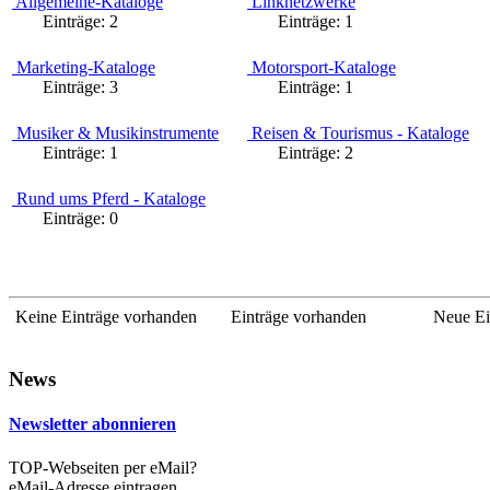
Allgemeine-Kataloge
Linknetzwerke
Einträge:
2
Einträge:
1
Marketing-Kataloge
Motorsport-Kataloge
Einträge:
3
Einträge:
1
Musiker & Musikinstrumente
Reisen & Tourismus - Kataloge
Einträge:
1
Einträge:
2
Rund ums Pferd - Kataloge
Einträge:
0
Keine Einträge vorhanden
Einträge vorhanden
Neue Ei
News
Newsletter abonnieren
TOP-Webseiten per eMail?
eMail-Adresse eintragen...