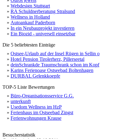
»
Ouros jewels
»
Webdesign Stuttgart
»
RA Schuldnerberatung Stralsund
»
Wellness in Holland
»
Autoankauf Paderborn
»
In ein Neubauprojekt investieren
»
Ein Biozid - universell einsetzbar
Die 5 beliebtesten Einträge
»
Ostsee-Urlaub auf der Insel Rügen in Sellin o
»
Hotel Pension Tirolerherz, Pillerseetal
»
deinSchrankde Traumschrank schon im Kopf
»
Karins Ferienoase Ostseebad Boltenhagen
»
DURBAL Gelenkkoepfe
TOP-5 Liste Bewertungen
»
Büro-Organisationsservice G.G.
»
unterkunft
»
Usedom Wellness im HzP
»
Ferienhaus im Ostseebad Zingst
»
Ferienwohnungen Krause
Besucherstatistik