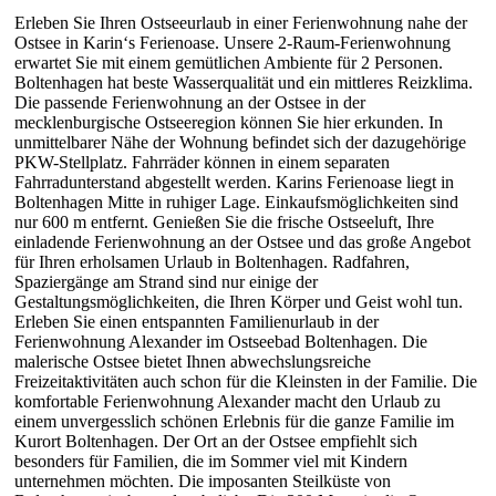
Erleben Sie Ihren Ostseeurlaub in einer Ferienwohnung nahe der
Ostsee in Karin‘s Ferienoase. Unsere 2-Raum-Ferienwohnung
erwartet Sie mit einem gemütlichen Ambiente für 2 Personen.
Boltenhagen hat beste Wasserqualität und ein mittleres Reizklima.
Die passende Ferienwohnung an der Ostsee in der
mecklenburgische Ostseeregion können Sie hier erkunden. In
unmittelbarer Nähe der Wohnung befindet sich der dazugehörige
PKW-Stellplatz. Fahrräder können in einem separaten
Fahrradunterstand abgestellt werden. Karins Ferienoase liegt in
Boltenhagen Mitte in ruhiger Lage. Einkaufsmöglichkeiten sind
nur 600 m entfernt. Genießen Sie die frische Ostseeluft, Ihre
einladende Ferienwohnung an der Ostsee und das große Angebot
für Ihren erholsamen Urlaub in Boltenhagen. Radfahren,
Spaziergänge am Strand sind nur einige der
Gestaltungsmöglichkeiten, die Ihren Körper und Geist wohl tun.
Erleben Sie einen entspannten Familienurlaub in der
Ferienwohnung Alexander im Ostseebad Boltenhagen. Die
malerische Ostsee bietet Ihnen abwechslungsreiche
Freizeitaktivitäten auch schon für die Kleinsten in der Familie. Die
komfortable Ferienwohnung Alexander macht den Urlaub zu
einem unvergesslich schönen Erlebnis für die ganze Familie im
Kurort Boltenhagen. Der Ort an der Ostsee empfiehlt sich
besonders für Familien, die im Sommer viel mit Kindern
unternehmen möchten. Die imposanten Steilküste von