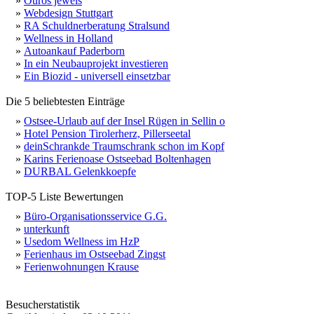
»
Ouros jewels
»
Webdesign Stuttgart
»
RA Schuldnerberatung Stralsund
»
Wellness in Holland
»
Autoankauf Paderborn
»
In ein Neubauprojekt investieren
»
Ein Biozid - universell einsetzbar
Die 5 beliebtesten Einträge
»
Ostsee-Urlaub auf der Insel Rügen in Sellin o
»
Hotel Pension Tirolerherz, Pillerseetal
»
deinSchrankde Traumschrank schon im Kopf
»
Karins Ferienoase Ostseebad Boltenhagen
»
DURBAL Gelenkkoepfe
TOP-5 Liste Bewertungen
»
Büro-Organisationsservice G.G.
»
unterkunft
»
Usedom Wellness im HzP
»
Ferienhaus im Ostseebad Zingst
»
Ferienwohnungen Krause
Besucherstatistik