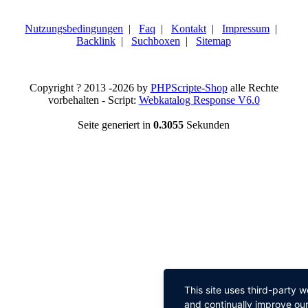
Nutzungsbedingungen
|
Faq
|
Kontakt
|
Impressum
|
Backlink
|
Suchboxen
|
Sitemap
Copyright ? 2013 -2026 by
PHPScripte-Shop
alle Rechte
vorbehalten - Script:
Webkatalog Response V6.0
Seite generiert in
0.3055
Sekunden
This site uses third-party 
and continually improve our