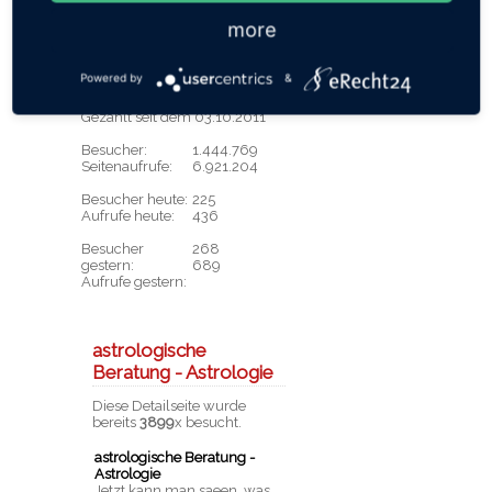
»
Usedom Wellness im HzP
»
Ferienhaus im Ostseebad
more
Zingst
»
Ferienwohnungen Krause
Powered by
&
Besucherstatistik
Gezählt seit dem 03.10.2011
Besucher:
1.444.769
Seitenaufrufe:
6.921.204
Besucher heute:
225
Aufrufe heute:
436
Besucher
268
gestern:
689
Aufrufe gestern:
astrologische
Beratung - Astrologie
Diese Detailseite wurde
bereits
3899
x besucht.
astrologische Beratung -
Astrologie
Jetzt kann man saeen, was