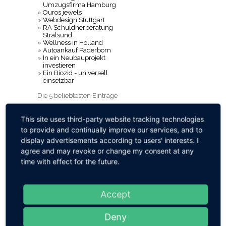
Umzugsfirma Hamburg
»
Ouros jewels
»
Webdesign Stuttgart
»
RA Schuldnerberatung
Stralsund
»
Wellness in Holland
»
Autoankauf Paderborn
»
In ein Neubauprojekt
investieren
»
Ein Biozid - universell
einsetzbar
Die 5 beliebtesten Einträge
»
Ostsee-Urlaub auf der Insel
Rügen in Sellin o
This site uses third-party website tracking technologies
»
Hotel Pension Tirolerherz,
to provide and continually improve our services, and to
Pillerseetal
»
deinSchrankde
display advertisements according to users' interests. I
Traumschrank schon im
agree and may revoke or change my consent at any
Kopf
time with effect for the future.
»
Karins Ferienoase
Ostseebad Boltenhagen
»
DURBAL Gelenkkoepfe
TOP-5 Liste Bewertungen
Accept
»
Büro-Organisationsservice
G.G.
Deny
»
unterkunft