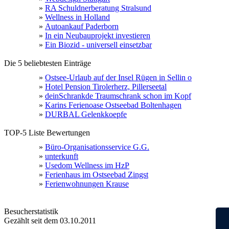
»
RA Schuldnerberatung Stralsund
»
Wellness in Holland
»
Autoankauf Paderborn
»
In ein Neubauprojekt investieren
»
Ein Biozid - universell einsetzbar
Die 5 beliebtesten Einträge
»
Ostsee-Urlaub auf der Insel Rügen in Sellin o
»
Hotel Pension Tirolerherz, Pillerseetal
»
deinSchrankde Traumschrank schon im Kopf
»
Karins Ferienoase Ostseebad Boltenhagen
»
DURBAL Gelenkkoepfe
TOP-5 Liste Bewertungen
»
Büro-Organisationsservice G.G.
»
unterkunft
»
Usedom Wellness im HzP
»
Ferienhaus im Ostseebad Zingst
»
Ferienwohnungen Krause
Besucherstatistik
Gezählt seit dem 03.10.2011