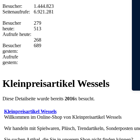
Besucher:
1.444.823
Seitenaufrufe:
6.921.281
Besucher
279
heute:
513
Aufrufe heute:
268
Besucher
689
gestern:
Aufrufe
gestern:
Kleinpreisartikel Wessels
Diese Detailseite wurde bereits
2016
x besucht.
Kleinpreisartikel Wessels
Willkommen im Online-Shop von Kleinpreisartikel Wessels
Wir handeln mit Spielwaren, Plüsch, Trendartikeln, Sonderposten und
Sie suchen Artikel, die Sie in unserem Shop nicht finden können?