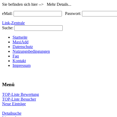
Sie befinden sich hier --> Mehr Details...
eMail:
Passwort:
Link-Zentrale
Suche:
Startseite
MaxiAdd
Datenschutz
Nutzungsbedingungen
Faq
Kontakt
Impressum
Menü
TOP-Liste Bewertung
TOP-Liste Besucher
Neue Einträge
Detailsuche