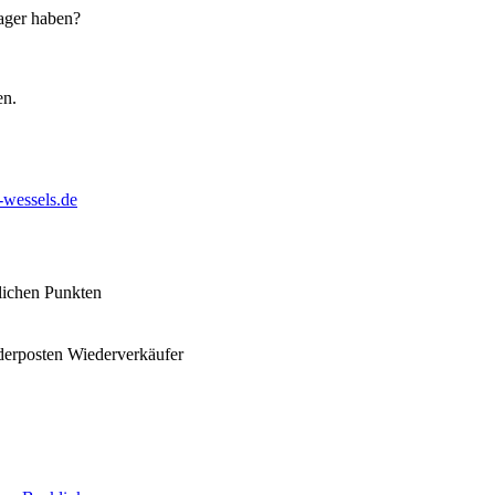
Lager haben?
en.
l-wessels.de
ichen Punkten
derposten Wiederverkäufer