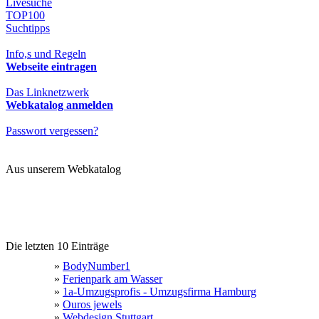
Livesuche
TOP100
Suchtipps
Info,s und Regeln
Webseite eintragen
Das Linknetzwerk
Webkatalog anmelden
Passwort vergessen?
Aus unserem Webkatalog
Die letzten 10 Einträge
»
BodyNumber1
»
Ferienpark am Wasser
»
1a-Umzugsprofis - Umzugsfirma Hamburg
»
Ouros jewels
»
Webdesign Stuttgart