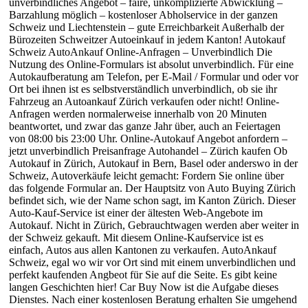
unverbindliches Angebot – faire, unkomplizierte Abwicklung –
Barzahlung möglich – kostenloser Abholservice in der ganzen
Schweiz und Liechtenstein – gute Erreichbarkeit Außerhalb der
Bürozeiten Schweitzer Autoeinkauf in jedem Kanton! Autokauf
Schweiz AutoAnkauf Online-Anfragen – Unverbindlich Die
Nutzung des Online-Formulars ist absolut unverbindlich. Für eine
Autokaufberatung am Telefon, per E-Mail / Formular und oder vor
Ort bei ihnen ist es selbstverständlich unverbindlich, ob sie ihr
Fahrzeug an Autoankauf Zürich verkaufen oder nicht! Online-
Anfragen werden normalerweise innerhalb von 20 Minuten
beantwortet, und zwar das ganze Jahr über, auch an Feiertagen
von 08:00 bis 23:00 Uhr. Online-Autokauf Angebot anfordern –
jetzt unverbindlich Preisanfrage Autohandel – Zürich kaufen Ob
Autokauf in Zürich, Autokauf in Bern, Basel oder anderswo in der
Schweiz, Autoverkäufe leicht gemacht: Fordern Sie online über
das folgende Formular an. Der Hauptsitz von Auto Buying Zürich
befindet sich, wie der Name schon sagt, im Kanton Zürich. Dieser
Auto-Kauf-Service ist einer der ältesten Web-Angebote im
Autokauf. Nicht in Zürich, Gebrauchtwagen werden aber weiter in
der Schweiz gekauft. Mit diesem Online-Kaufservice ist es
einfach, Autos aus allen Kantonen zu verkaufen. AutoAnkauf
Schweiz, egal wo wir vor Ort sind mit einem unverbindlichen und
perfekt kaufenden Angbeot für Sie auf die Seite. Es gibt keine
langen Geschichten hier! Car Buy Now ist die Aufgabe dieses
Dienstes. Nach einer kostenlosen Beratung erhalten Sie umgehend