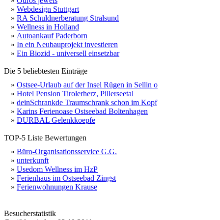
»
Ouros jewels
»
Webdesign Stuttgart
»
RA Schuldnerberatung Stralsund
»
Wellness in Holland
»
Autoankauf Paderborn
»
In ein Neubauprojekt investieren
»
Ein Biozid - universell einsetzbar
Die 5 beliebtesten Einträge
»
Ostsee-Urlaub auf der Insel Rügen in Sellin o
»
Hotel Pension Tirolerherz, Pillerseetal
»
deinSchrankde Traumschrank schon im Kopf
»
Karins Ferienoase Ostseebad Boltenhagen
»
DURBAL Gelenkkoepfe
TOP-5 Liste Bewertungen
»
Büro-Organisationsservice G.G.
»
unterkunft
»
Usedom Wellness im HzP
»
Ferienhaus im Ostseebad Zingst
»
Ferienwohnungen Krause
Besucherstatistik