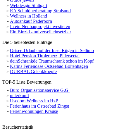
»
Ouros jewels
»
Webdesign Stuttgart
»
RA Schuldnerberatung Stralsund
»
Wellness in Holland
»
Autoankauf Paderborn
»
In ein Neubauprojekt investieren
»
Ein Biozid - universell einsetzbar
Die 5 beliebtesten Einträge
»
Ostsee-Urlaub auf der Insel Rügen in Sellin o
»
Hotel Pension Tirolerherz, Pillerseetal
»
deinSchrankde Traumschrank schon im Kopf
»
Karins Ferienoase Ostseebad Boltenhagen
»
DURBAL Gelenkkoepfe
TOP-5 Liste Bewertungen
»
Büro-Organisationsservice G.G.
»
unterkunft
»
Usedom Wellness im HzP
»
Ferienhaus im Ostseebad Zingst
»
Ferienwohnungen Krause
Besucherstatistik