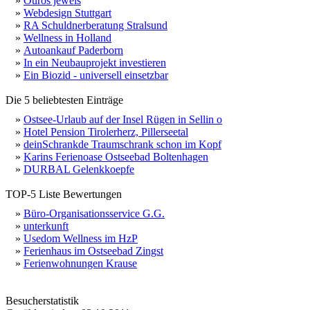
»
Ouros jewels
»
Webdesign Stuttgart
»
RA Schuldnerberatung Stralsund
»
Wellness in Holland
»
Autoankauf Paderborn
»
In ein Neubauprojekt investieren
»
Ein Biozid - universell einsetzbar
Die 5 beliebtesten Einträge
»
Ostsee-Urlaub auf der Insel Rügen in Sellin o
»
Hotel Pension Tirolerherz, Pillerseetal
»
deinSchrankde Traumschrank schon im Kopf
»
Karins Ferienoase Ostseebad Boltenhagen
»
DURBAL Gelenkkoepfe
TOP-5 Liste Bewertungen
»
Büro-Organisationsservice G.G.
»
unterkunft
»
Usedom Wellness im HzP
»
Ferienhaus im Ostseebad Zingst
»
Ferienwohnungen Krause
Besucherstatistik