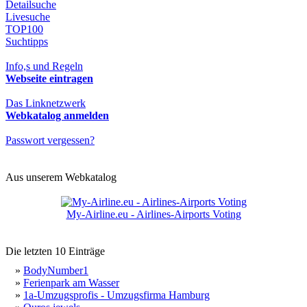
Detailsuche
Livesuche
TOP100
Suchtipps
Info,s und Regeln
Webseite eintragen
Das Linknetzwerk
Webkatalog anmelden
Passwort vergessen?
Aus unserem Webkatalog
My-Airline.eu - Airlines-Airports Voting
Die letzten 10 Einträge
»
BodyNumber1
»
Ferienpark am Wasser
»
1a-Umzugsprofis - Umzugsfirma Hamburg