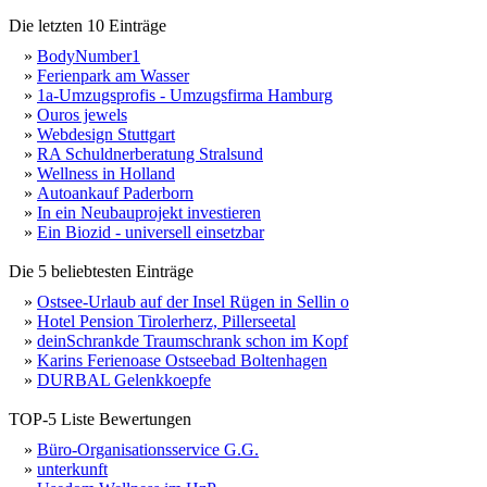
Die letzten 10 Einträge
»
BodyNumber1
»
Ferienpark am Wasser
»
1a-Umzugsprofis - Umzugsfirma Hamburg
»
Ouros jewels
»
Webdesign Stuttgart
»
RA Schuldnerberatung Stralsund
»
Wellness in Holland
»
Autoankauf Paderborn
»
In ein Neubauprojekt investieren
»
Ein Biozid - universell einsetzbar
Die 5 beliebtesten Einträge
»
Ostsee-Urlaub auf der Insel Rügen in Sellin o
»
Hotel Pension Tirolerherz, Pillerseetal
»
deinSchrankde Traumschrank schon im Kopf
»
Karins Ferienoase Ostseebad Boltenhagen
»
DURBAL Gelenkkoepfe
TOP-5 Liste Bewertungen
»
Büro-Organisationsservice G.G.
»
unterkunft