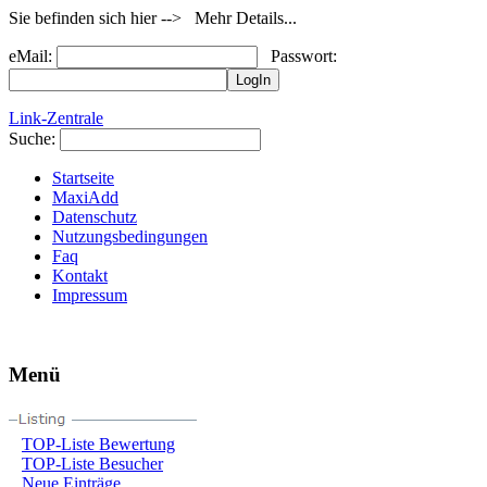
Sie befinden sich hier --> Mehr Details...
eMail:
Passwort:
Link-Zentrale
Suche:
Startseite
MaxiAdd
Datenschutz
Nutzungsbedingungen
Faq
Kontakt
Impressum
Menü
TOP-Liste Bewertung
TOP-Liste Besucher
Neue Einträge