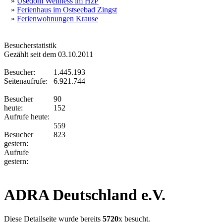
»
Usedom Wellness im HzP
»
Ferienhaus im Ostseebad Zingst
»
Ferienwohnungen Krause
Besucherstatistik
Gezählt seit dem 03.10.2011
Besucher:
1.445.193
Seitenaufrufe:
6.921.744
Besucher
90
heute:
152
Aufrufe heute:
559
Besucher
823
gestern:
Aufrufe
gestern:
ADRA Deutschland e.V.
Diese Detailseite wurde bereits
5720
x besucht.