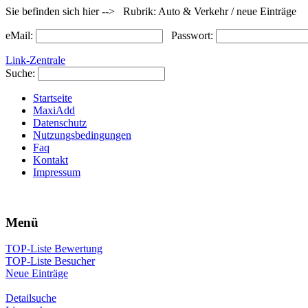
Sie befinden sich hier --> Rubrik: Auto & Verkehr / neue Einträge
eMail:
Passwort:
Link-Zentrale
Suche:
Startseite
MaxiAdd
Datenschutz
Nutzungsbedingungen
Faq
Kontakt
Impressum
Menü
TOP-Liste Bewertung
TOP-Liste Besucher
Neue Einträge
Detailsuche