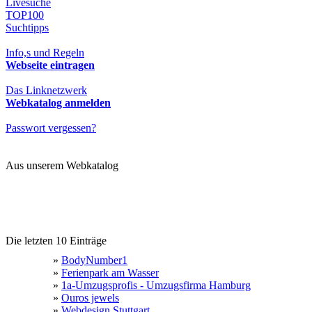
Livesuche
TOP100
Suchtipps
Info,s und Regeln
Webseite eintragen
Das Linknetzwerk
Webkatalog anmelden
Passwort vergessen?
Aus unserem Webkatalog
Die letzten 10 Einträge
»
BodyNumber1
»
Ferienpark am Wasser
»
1a-Umzugsprofis - Umzugsfirma Hamburg
»
Ouros jewels
»
Webdesign Stuttgart