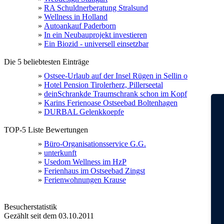
»
RA Schuldnerberatung Stralsund
»
Wellness in Holland
»
Autoankauf Paderborn
»
In ein Neubauprojekt investieren
»
Ein Biozid - universell einsetzbar
Die 5 beliebtesten Einträge
»
Ostsee-Urlaub auf der Insel Rügen in Sellin o
»
Hotel Pension Tirolerherz, Pillerseetal
»
deinSchrankde Traumschrank schon im Kopf
»
Karins Ferienoase Ostseebad Boltenhagen
»
DURBAL Gelenkkoepfe
TOP-5 Liste Bewertungen
»
Büro-Organisationsservice G.G.
»
unterkunft
»
Usedom Wellness im HzP
»
Ferienhaus im Ostseebad Zingst
»
Ferienwohnungen Krause
Besucherstatistik
Gezählt seit dem 03.10.2011