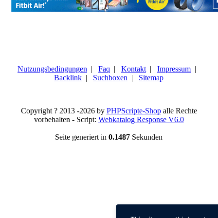
Nutzungsbedingungen
|
Faq
|
Kontakt
|
Impressum
|
Backlink
|
Suchboxen
|
Sitemap
Copyright ? 2013 -2026 by
PHPScripte-Shop
alle Rechte
vorbehalten - Script:
Webkatalog Response V6.0
Seite generiert in
0.1487
Sekunden