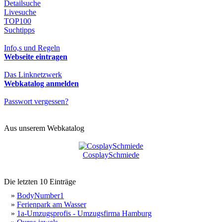
Detailsuche
Livesuche
TOP100
Suchtipps
Info,s und Regeln
Webseite eintragen
Das Linknetzwerk
Webkatalog anmelden
Passwort vergessen?
Aus unserem Webkatalog
CosplaySchmiede
Die letzten 10 Einträge
»
BodyNumber1
»
Ferienpark am Wasser
»
1a-Umzugsprofis - Umzugsfirma Hamburg