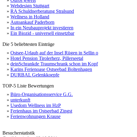
»
Ouros jewels
»
Webdesign Stuttgart
»
RA Schuldnerberatung Stralsund
»
Wellness in Holland
»
Autoankauf Paderborn
»
In ein Neubauprojekt investieren
»
Ein Biozid - universell einsetzbar
Die 5 beliebtesten Einträge
»
Ostsee-Urlaub auf der Insel Rügen in Sellin o
»
Hotel Pension Tirolerherz, Pillerseetal
»
deinSchrankde Traumschrank schon im Kopf
»
Karins Ferienoase Ostseebad Boltenhagen
»
DURBAL Gelenkkoepfe
TOP-5 Liste Bewertungen
»
Büro-Organisationsservice G.G.
»
unterkunft
»
Usedom Wellness im HzP
»
Ferienhaus im Ostseebad Zingst
»
Ferienwohnungen Krause
Besucherstatistik