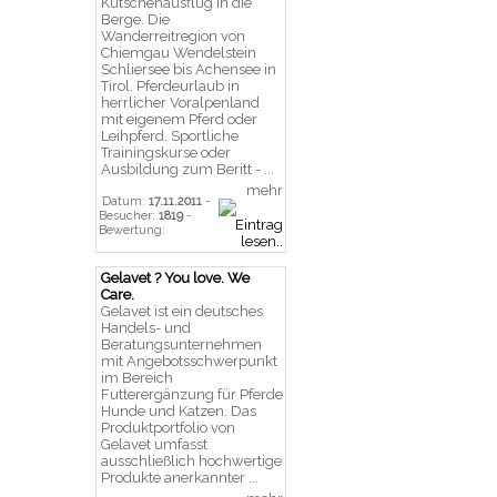
Kutschenausflug in die
Berge. Die
Wanderreitregion von
Chiemgau Wendelstein
Schliersee bis Achensee in
Tirol. Pferdeurlaub in
herrlicher Voralpenland
mit eigenem Pferd oder
Leihpferd. Sportliche
Trainingskurse oder
Ausbildung zum Beritt - ...
mehr
Datum:
17.11.2011
-
Besucher:
1819
-
Bewertung:
Gelavet ? You love. We
Care.
Gelavet ist ein deutsches
Handels- und
Beratungsunternehmen
mit Angebotsschwerpunkt
im Bereich
Futterergänzung für Pferde
Hunde und Katzen. Das
Produktportfolio von
Gelavet umfasst
ausschließlich hochwertige
Produkte anerkannter ...