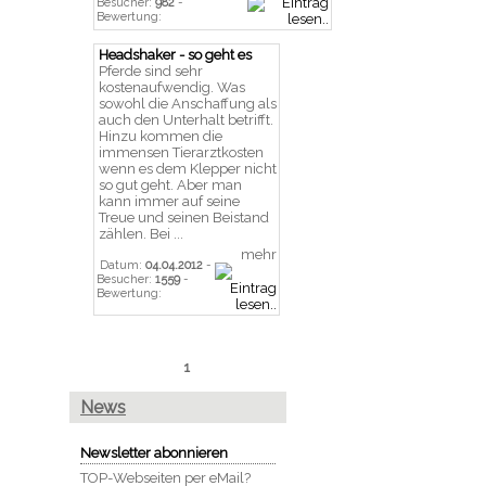
Besucher:
982
-
Bewertung:
Headshaker - so geht es
Pferde sind sehr
kostenaufwendig. Was
sowohl die Anschaffung als
auch den Unterhalt betrifft.
Hinzu kommen die
immensen Tierarztkosten
wenn es dem Klepper nicht
so gut geht. Aber man
kann immer auf seine
Treue und seinen Beistand
zählen. Bei ...
mehr
Datum:
04.04.2012
-
Besucher:
1559
-
Bewertung:
1
News
Newsletter abonnieren
TOP-Webseiten per eMail?