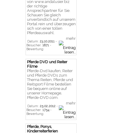
von www.andalusier.biz
der richtige
Ansprechpartner für Sie.
Schauen Sie gleich
unverbindlich auf unserem
Portal rein und überzeugen
sich von einer tollen
Pferdeauswahl.
mehr
Datum:
23.10.2011
-
Besucher:
1871
-
Bewertung:
Pferde DVD und Reiter
Filme
Pferde-Dvd kaufen, Reiter
und Pferde DVDs zum
Thema Reiten, Pferde und
Reitsport Filme bestellen
Sie bequem online auf
unserer Homepage,
Pferde-DVD.com.
mehr
Datum:
25.02.2012
-
Besucher:
1754
-
Bewertung:
Pferde, Ponys,
Kinderreiterferien