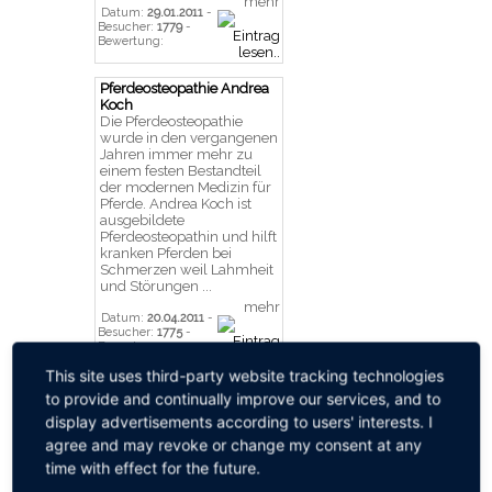
mehr
Datum:
29.01.2011
-
Besucher:
1779
-
Bewertung:
Pferdeosteopathie Andrea
Koch
Die Pferdeosteopathie
wurde in den vergangenen
Jahren immer mehr zu
einem festen Bestandteil
der modernen Medizin für
Pferde. Andrea Koch ist
ausgebildete
Pferdeosteopathin und hilft
kranken Pferden bei
Schmerzen weil Lahmheit
und Störungen ...
mehr
Datum:
20.04.2011
-
Besucher:
1775
-
Bewertung:
This site uses third-party website tracking technologies
Invernostella - Home
to provide and continually improve our services, and to
Sandra Hennig ist
display advertisements according to users' interests. I
Tierheilpraktikerin und hat
agree and may revoke or change my consent at any
sich auf alternative
Heilmethoden bei Pferden
time with effect for the future.
spezialisiert. Die