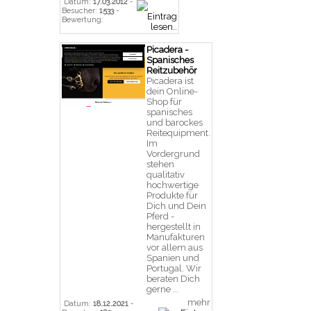
Datum:
17.03.2012
-
Besucher:
1533
-
Bewertung:
Picadera -
Spanisches
Reitzubehör
Picadera ist
dein Online-
Shop für
spanisches
und barockes
Reitequipment.
Im
Vordergrund
stehen
qualitativ
hochwertige
Produkte für
Dich und Dein
Pferd -
hergestellt in
Manufakturen
vor allem aus
Spanien und
Portugal. Wir
beraten Dich
gerne ...
mehr
Datum:
18.12.2021
-