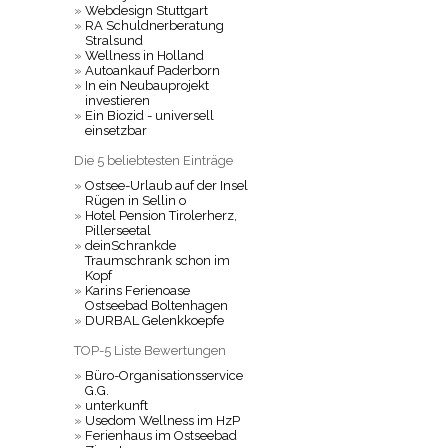
»
Webdesign Stuttgart
»
RA Schuldnerberatung
Stralsund
»
Wellness in Holland
»
Autoankauf Paderborn
»
In ein Neubauprojekt
investieren
»
Ein Biozid - universell
einsetzbar
Die 5 beliebtesten Einträge
»
Ostsee-Urlaub auf der Insel
Rügen in Sellin o
»
Hotel Pension Tirolerherz,
Pillerseetal
»
deinSchrankde
Traumschrank schon im
Kopf
»
Karins Ferienoase
Ostseebad Boltenhagen
»
DURBAL Gelenkkoepfe
TOP-5 Liste Bewertungen
»
Büro-Organisationsservice
G.G.
»
unterkunft
»
Usedom Wellness im HzP
»
Ferienhaus im Ostseebad