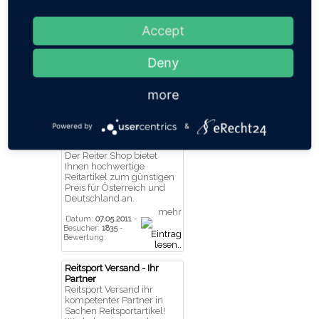
Blutegelbehandlung
Akupunktur Homöopathie
Phytotherapie und die
Accept
Bioresonanz sind
wirkungsvolle
Behandlungsweisen bei
Deny
akuten und ...
mehr
Datum:
27.01.2015
-
more
Besucher:
1979
-
Bewertung:
Powered by
&
Reitartikel und Reitsport
Versand
Der Reiter Shop bietet
Ihnen hochwertige
Reitartikel zum günstigen
Preis für Österreich und
Deutschland an.
mehr
Datum:
07.05.2011
-
Besucher:
1835
-
Bewertung:
Reitsport Versand - Ihr
Partner
Reitsport Versand ihr
kompetenter Partner in
Sachen Reitsportartikel!