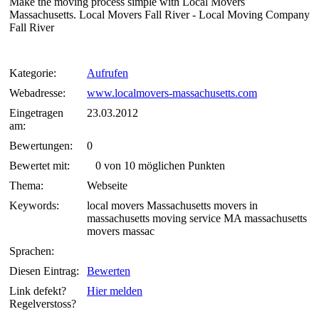
Make the moving process simple with Local Movers
Massachusetts. Local Movers Fall River - Local Moving Company
Fall River
Kategorie:
Aufrufen
Webadresse:
www.localmovers-massachusetts.com
Eingetragen
23.03.2012
am:
Bewertungen:
0
Bewertet mit:
0 von 10 möglichen Punkten
Thema:
Webseite
Keywords:
local movers Massachusetts movers in
massachusetts moving service MA massachusetts
movers massac
Sprachen:
Diesen Eintrag:
Bewerten
Link defekt?
Hier melden
Regelverstoss?