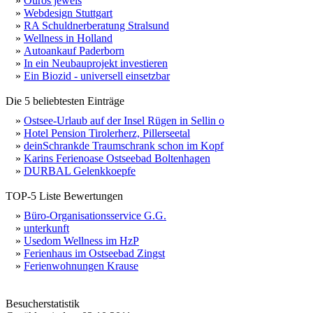
»
Ouros jewels
»
Webdesign Stuttgart
»
RA Schuldnerberatung Stralsund
»
Wellness in Holland
»
Autoankauf Paderborn
»
In ein Neubauprojekt investieren
»
Ein Biozid - universell einsetzbar
Die 5 beliebtesten Einträge
»
Ostsee-Urlaub auf der Insel Rügen in Sellin o
»
Hotel Pension Tirolerherz, Pillerseetal
»
deinSchrankde Traumschrank schon im Kopf
»
Karins Ferienoase Ostseebad Boltenhagen
»
DURBAL Gelenkkoepfe
TOP-5 Liste Bewertungen
»
Büro-Organisationsservice G.G.
»
unterkunft
»
Usedom Wellness im HzP
»
Ferienhaus im Ostseebad Zingst
»
Ferienwohnungen Krause
Besucherstatistik