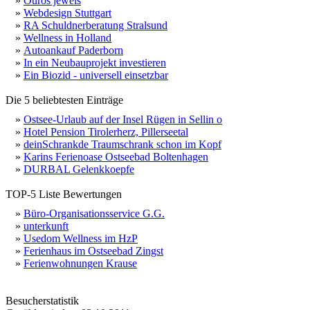
»
Ouros jewels
»
Webdesign Stuttgart
»
RA Schuldnerberatung Stralsund
»
Wellness in Holland
»
Autoankauf Paderborn
»
In ein Neubauprojekt investieren
»
Ein Biozid - universell einsetzbar
Die 5 beliebtesten Einträge
»
Ostsee-Urlaub auf der Insel Rügen in Sellin o
»
Hotel Pension Tirolerherz, Pillerseetal
»
deinSchrankde Traumschrank schon im Kopf
»
Karins Ferienoase Ostseebad Boltenhagen
»
DURBAL Gelenkkoepfe
TOP-5 Liste Bewertungen
»
Büro-Organisationsservice G.G.
»
unterkunft
»
Usedom Wellness im HzP
»
Ferienhaus im Ostseebad Zingst
»
Ferienwohnungen Krause
Besucherstatistik