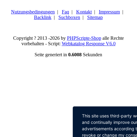
Nutzungsbedingungen
|
Faq
|
Kontakt
|
Impressum
|
Backlink
|
Suchboxen
|
Sitemap
Copyright ? 2013 -2026 by
PHPScripte-Shop
alle Rechte
vorbehalten - Script:
Webkatalog Response V6.0
Seite generiert in
0.6008
Sekunden
This site uses third-party 
and continually improve our
advertisements according to
revoke or change my consent