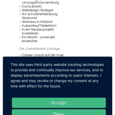
Umzugsfirma Hamburg
»
Ouros jewels
»
Webdesign Stuttgart
»
RA Schuldnerberatung
Stralsund
»
Wellness in Holland
»
Autoankauf Paderborn
»
In ein Neubauprojekt
investieren
»
Ein Biozid - universell
einsetzbar
Die 5 beliebtesten Einträge
»
Ostsee-Urlaub auf der Insel
Rügen in Sellin o
»
Hotel Pension Tirolerherz,
This site uses third-party website tracking technologies
Pillerseetal
to provide and continually improve our services, and to
»
deinSchrankde
Traumschrank schon im
display advertisements according to users' interests. I
Kopf
agree and may revoke or change my consent at any
»
Karins Ferienoase
time with effect for the future.
Ostseebad Boltenhagen
»
DURBAL Gelenkkoepfe
TOP-5 Liste Bewertungen
Accept
»
Büro-Organisationsservice
G.G.
»
unterkunft
Deny