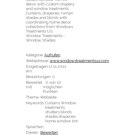
decor with custom drapery
and window treatments.
Curtains, draperies, roman
shades and blinds with
coordinating home decor
collections from Windows
Treatments US.
Window Treatments -
Window Shades.
Kategorie:
Aufrufen
Webadresse:
www.windowstreatmentsus.com
Eingetragen
17.11.2011
am:
Bewertungen:
0
Bewertet
0 von 10
mit:
möglichen
Punkten
Thema:
Webseite
Keywords:
Curtains Window
treatments
shutters blinds
shades draperies
home window tint
Sprachen:
Diesen
Bewerten