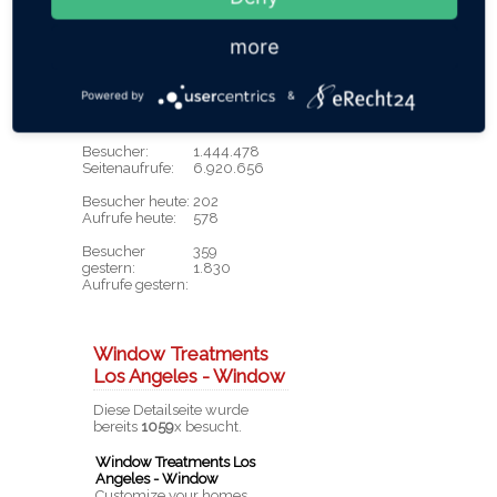
»
Usedom Wellness im HzP
»
Ferienhaus im Ostseebad
Zingst
more
»
Ferienwohnungen Krause
Powered by
&
Besucherstatistik
Gezählt seit dem 03.10.2011
Besucher:
1.444.478
Seitenaufrufe:
6.920.656
Besucher heute:
202
Aufrufe heute:
578
Besucher
359
gestern:
1.830
Aufrufe gestern:
Window Treatments
Los Angeles - Window
Diese Detailseite wurde
bereits
1059
x besucht.
Window Treatments Los
Angeles - Window
Customize your homes