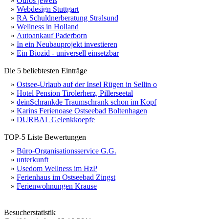
»
Ouros jewels
»
Webdesign Stuttgart
»
RA Schuldnerberatung Stralsund
»
Wellness in Holland
»
Autoankauf Paderborn
»
In ein Neubauprojekt investieren
»
Ein Biozid - universell einsetzbar
Die 5 beliebtesten Einträge
»
Ostsee-Urlaub auf der Insel Rügen in Sellin o
»
Hotel Pension Tirolerherz, Pillerseetal
»
deinSchrankde Traumschrank schon im Kopf
»
Karins Ferienoase Ostseebad Boltenhagen
»
DURBAL Gelenkkoepfe
TOP-5 Liste Bewertungen
»
Büro-Organisationsservice G.G.
»
unterkunft
»
Usedom Wellness im HzP
»
Ferienhaus im Ostseebad Zingst
»
Ferienwohnungen Krause
Besucherstatistik