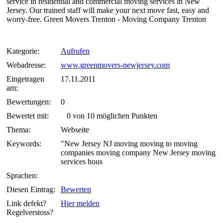
service in residential and commercial moving services in New
Jersey. Our trained staff will make your next move fast, easy and
worry-free. Green Movers Trenton - Moving Company Trenton
Kategorie:
Aufrufen
Webadresse:
www.greenmovers-newjersey.com
Eingetragen
17.11.2011
am:
Bewertungen:
0
Bewertet mit:
0 von 10 möglichen Punkten
Thema:
Webseite
Keywords:
"New Jersey NJ moving moving to moving
companies moving company New Jersey moving
services hous
Sprachen:
Diesen Eintrag:
Bewerten
Link defekt?
Hier melden
Regelverstoss?