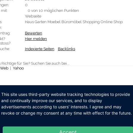
ngen:
0
 mit:
0 von 10 möglichen Punkten
Webseite
s:
Haus Garten Moebel Büromöbel Shopping Online Shop
n:
ntrag:
Bewerten
kt?
Hier melden
stoss?
Suche:
Indexierte Seiten
Backlinks
 Richtige für Sie? Suchen Sie auch bei...
Web
|
Yahoo
This site uses third-party website tracking technologies to provide
and continually improve our services, and to display
advertisements according to users' interests. I agree and may
revoke or change my consent at any time with effect for the future.
Accept