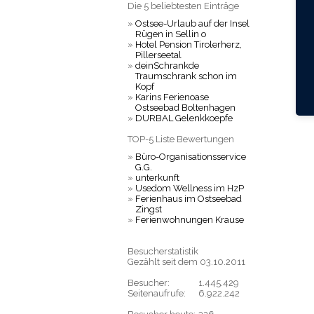
Die 5 beliebtesten Einträge
»
Ostsee-Urlaub auf der Insel
Rügen in Sellin o
»
Hotel Pension Tirolerherz,
Pillerseetal
»
deinSchrankde
Traumschrank schon im
Kopf
»
Karins Ferienoase
Ostseebad Boltenhagen
»
DURBAL Gelenkkoepfe
TOP-5 Liste Bewertungen
»
Büro-Organisationsservice
G.G.
»
unterkunft
»
Usedom Wellness im HzP
»
Ferienhaus im Ostseebad
Zingst
»
Ferienwohnungen Krause
Besucherstatistik
Gezählt seit dem 03.10.2011
Besucher:
1.445.429
Seitenaufrufe:
6.922.242