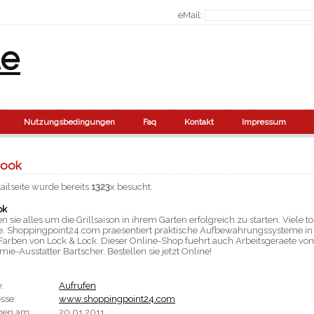
eMail:
le
Nutzungsbedingungen
Faq
Kontakt
Impressum
cook
ailseite wurde bereits
1323
x besucht.
ok
en sie alles um die Grillsaison in ihrem Garten erfolgreich zu starten. Viele to
. Shoppingpoint24.com praesentiert praktische Aufbewahrungssysteme in
 Farben von Lock & Lock. Dieser Online-Shop fuehrt auch Arbeitsgeraete vo
ie-Ausstatter Bartscher. Bestellen sie jetzt Online!
:
Aufrufen
sse:
www.shoppingpoint24.com
gen am:
20.01.2011