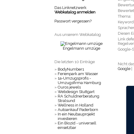
Bewertu
Das Linknetzwerk
Bewertet
Webkatalog anmelden
Thema:
Passwort vergessen?
Keyword
Sprache
Diesen Ei
Aus unserem Webkatalog
Link defe
Regelver
Engelmann umzüge
Google-
Die letzten 10 Einträge
Nicht das
Google
|
»
BodyNumber1
»
Ferienpark am Wasser
»
1a-Umzugsprofis -
Umzugsfirma Hamburg
»
Ouros jewels
»
Webdesign Stuttgart
»
RA Schuldnerberatung
Stralsund
»
Wellness in Holland
»
Autoankauf Paderborn
»
In ein Neubauprojekt
investieren
»
Ein Biozid - universell
einsetzbar