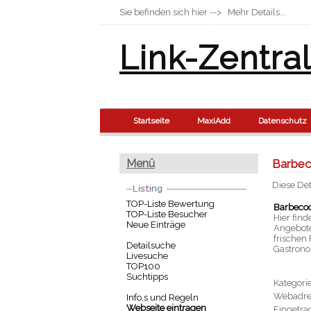
Sie befinden sich hier --> Mehr Details...
Link-Zentra
Startseite
MaxiAdd
Datenschutz
Menü
Barbe
Diese Det
TOP-Liste Bewertung
Barbeco
TOP-Liste Besucher
Hier find
Neue Einträge
Angebote
frischen
Detailsuche
Gastronom
Livesuche
TOP100
Suchtipps
Kategorie
Webadre
Info,s und Regeln
Webseite eintragen
Eingetra