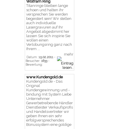
Wolfram Ring
Titanringe bleiben lange
schoen und halten ihr
versprechen Sie werden
begeistert sein! Wir stellen
auch individuelle
Lasergravuren auf Ihr
Angebot abgestimmt her
lassen Sie sich inspirie Sie
wollen einen
Verlobungsring ganz nach
Ihrem ...
mehr
Datum:
15.02.2011
-
Besucher:
1633
-
Bewertung:
www.Kundengold.de
Kundengold.de - Das
Original
Kundengewinnung und -
bindung mit System Liebe
Unternehmer
Gewerbetreibende Händler
Dienstleister Verkaufsprofis
und Handelsvertreter wir
geben Ihnen ein sehr
erfolgversprechendes
Bonussystem eine goldige
...