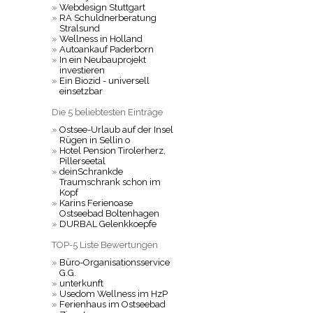
»
Webdesign Stuttgart
»
RA Schuldnerberatung
Stralsund
»
Wellness in Holland
»
Autoankauf Paderborn
»
In ein Neubauprojekt
investieren
»
Ein Biozid - universell
einsetzbar
Die 5 beliebtesten Einträge
»
Ostsee-Urlaub auf der Insel
Rügen in Sellin o
»
Hotel Pension Tirolerherz,
Pillerseetal
»
deinSchrankde
Traumschrank schon im
Kopf
»
Karins Ferienoase
Ostseebad Boltenhagen
»
DURBAL Gelenkkoepfe
TOP-5 Liste Bewertungen
»
Büro-Organisationsservice
G.G.
»
unterkunft
»
Usedom Wellness im HzP
»
Ferienhaus im Ostseebad