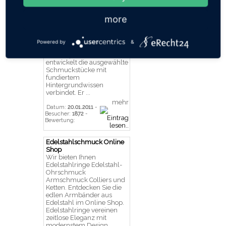
Edelsteine
Dieser Onlineshop für
zeitlosen Schmuck bietet
more
Anhänger Mineralien und
diverse Edelsteine. Der
Shop wurde 1999
Powered by
&
gegründet und als
Internetplattform
entwickelt die ausgewählte
Schmuckstücke mit
fundiertem
Hintergrundwissen
verbindet. Er ...
mehr
Datum:
20.01.2011
-
Besucher:
1872
-
Bewertung:
Edelstahlschmuck Online
Shop
Wir bieten Ihnen
Edelstahlringe Edelstahl-
Ohrschmuck
Armschmuck Colliers und
Ketten. Entdecken Sie die
edlen Armbänder aus
Edelstahl im Online Shop.
Edelstahlringe vereinen
zeitlose Eleganz mit
modernstem Design.