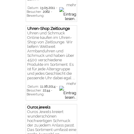
mehr
Datum:
13.05.2011
-
Besucher:
2062
-
Bewertung:
Uhren-Shop Zeitlounge
Uhren und Schmuck
Online kaufen im Uhren-
Shop von Zeitlounge. Wir
liefern Weltweit
Armbanduhren und
Schmuck und haben über
4500 verschiedene
Produkte im Sortiment. Es
ist für jede Altersgruppe
und jedes Geschlecht die
passende Uhr dabei egal ...
mehr
Datum:
11.06.2014
-
Besucher:
2244
-
Bewertung:
Ouros jewels
Ouros Jewels kreiert
wunderschönen
hochwertigen Schmuck
der zu jedem Anlass passt.
Das Sortiment umfasst eine