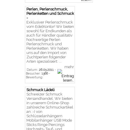
Perlen, Perlenschmuck,
Perlenketten und Schmuck
-
Exklusiver Perlenschmuck
vom EdelKontor! Wir bieten
sowohl für Endkunden als
auch für Händler qualitativ
hochwertige Perlen
Perlenschmuck und
Perlenketten. Wir haben
uns auf den Import von
Zuchtperlen folgender
Arten spezialisiert: ...
mehr
Datum:
26.03.2011
-
Besucher:
1366
-
Bewertung:
Schmuck Lädeli
Schweizer Schmuck
Versandhandel. Wir bieten
in unserem Online-Shop
zahlreiche Schmuckartikel
an :-) von
Schlüsselanhängern
Mobilanhänger USB Mode
Sticks Ringe Piercings
Hochzeits- Tauf- und