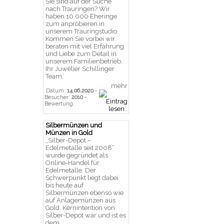
Sie sind auf der Suche
nach Trauringen? Wir
haben 10.000 Eheringe
zum anprobieren in
unserem Trauringstudio.
Kommen Sie vorbei wir
beraten mit viel Erfahrung
und Liebe zum Detail in
unserem Familienbetrieb.
Ihr Juwelier Schillinger
Team.
mehr
Datum:
14.06.2020
-
Besucher:
2010
-
Bewertung:
Silbermünzen und
Münzen in Gold
„Silber-Depot –
Edelmetalle seit 2008“
wurde gegründet als
Online-Handel für
Edelmetalle. Der
Schwerpunkt liegt dabei
bis heute auf
Silbermünzen ebenso wie
auf Anlagemünzen aus
Gold. Kernintention von
Silber-Depot war und ist es
dem ...