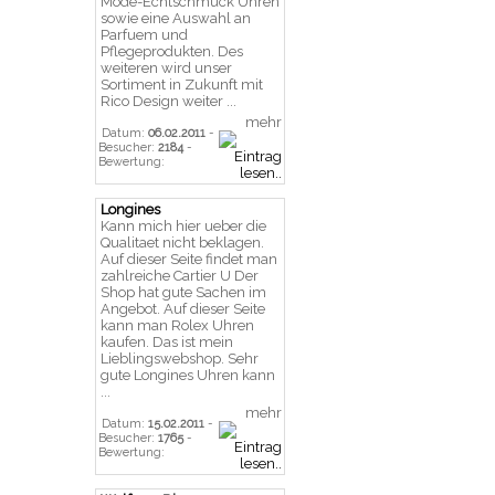
Mode-Echtschmuck Uhren
sowie eine Auswahl an
Parfuem und
Pflegeprodukten. Des
weiteren wird unser
Sortiment in Zukunft mit
Rico Design weiter ...
mehr
Datum:
06.02.2011
-
Besucher:
2184
-
Bewertung:
Longines
Kann mich hier ueber die
Qualitaet nicht beklagen.
Auf dieser Seite findet man
zahlreiche Cartier U Der
Shop hat gute Sachen im
Angebot. Auf dieser Seite
kann man Rolex Uhren
kaufen. Das ist mein
Lieblingswebshop. Sehr
gute Longines Uhren kann
...
mehr
Datum:
15.02.2011
-
Besucher:
1765
-
Bewertung: