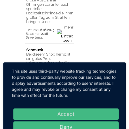
große Auswahl an
Ohrringen darunter auch
spezielle
Hochzeitsohrringe die Ihren
großen Tag zum Strahlen
bringen. Jedes ...
mehr
Datum:
06.06.2025
-
Besucher:
2216
-
Bewertung:
Schmuck
Bei diesem Shop herrscht
ein gutes Preis
Leistungsverhaeltniss für
Schmuck. Geeignet fuer
This site uses third-party website tracking technologies
jeden der Verkaeufer von
Schmuck der durch guten
to provide and continually improve our services, and to
Support bekannt ist. Hier
display advertisements according to users' interests. I
kann man Ketten sehr
guenstig eink Dieser Shop
agree and may revoke or change my consent at any
fuer Schmuck hat im
time with effect for the future.
Internet ...
mehr
Datum:
20.01.2011
-
Besucher:
1573
-
Accept
Bewertung:
Schmuck, Mineralien und
Deny